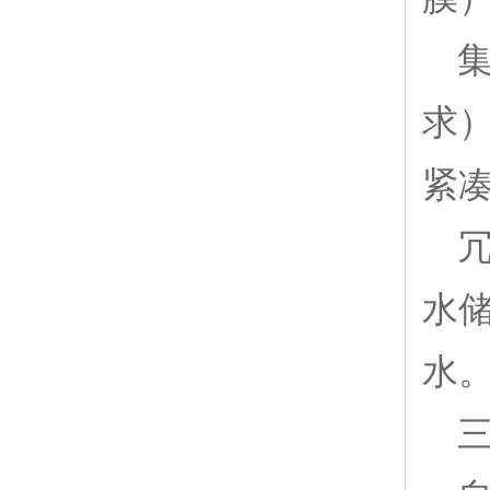
集
求
紧凑
冗
水
水