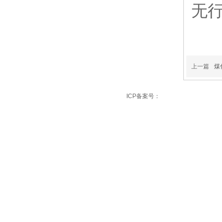
无
上一篇
煤
友情链接：
重庆彩钢瓦翻新
重庆厂房维修
ICP备案号：
渝ICP备17005093号-2