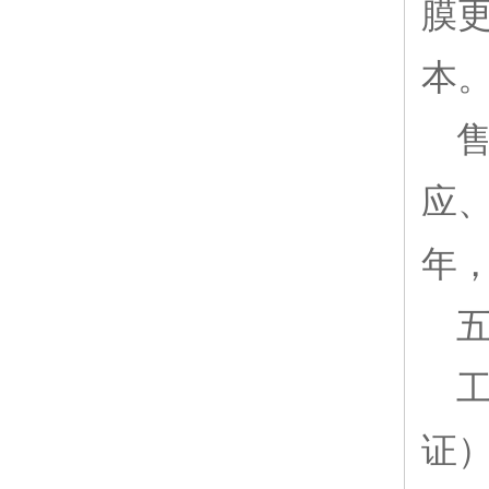
膜更
本
售
应、
年
证