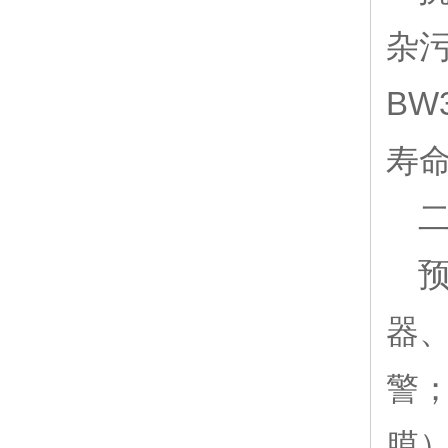
杂污
BW
寿命
器、
警；
膜