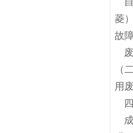
自
菱）
故
废
（二
用