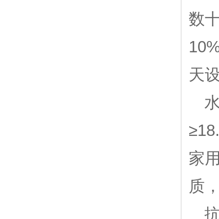
数十
10
天
≥1
家
质