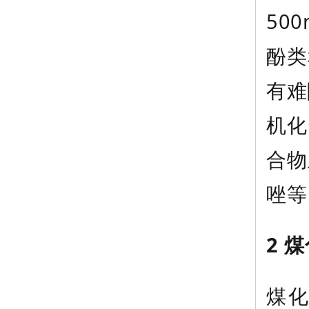
50
酚类
有难
机化
合物
唑等
2 
煤化